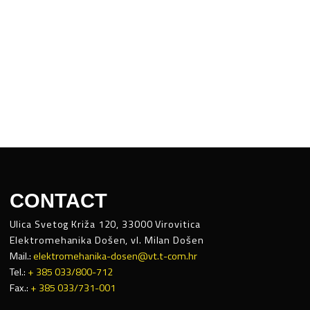
CONTACT
Ulica Svetog Križa 120, 33000 Virovitica
Elektromehanika Došen, vl. Milan Došen
Mail.:
elektromehanika-dosen@vt.t-com.hr
Tel.:
+ 385 033/800-712
Fax.:
+ 385 033/731-001